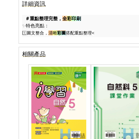
詳細資訊
＃重點整理完整，
全
彩
印
刷
✨
特色亮點：
1️⃣
圖
文整合，
清
晰
彩
圖
搭配重點整理<
相關產品