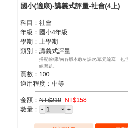
國小(適康)-講義式評量-社會(4上)
科目：社會
年級：國小4年級
學期：上學期
類別：講義式評量
搭配翰/康/南各版本教材課次/單元編寫，包
練習題。
頁數：100
適用程度：中等
金額：
NT$210
NT$158
數量：