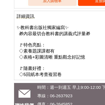
詳細資訊
✨教科書出版社獨家編寫✨
🎁內容最切合教科書的講義式評量🎁
🚩特色亮點：
◇素養題課課都有
◇表格+彩圖清晰 重點觀念好記憶
🚩隨書好禮：
◇5回紙本考查複習卷
時間：週一到週五 早上9:00-12:00 下午
專線：06-2637923
傳真：06-2645852