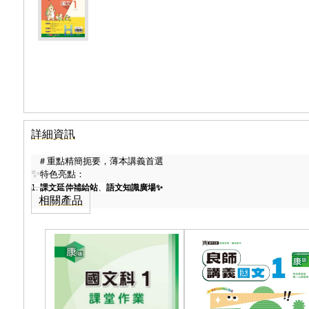
詳細資訊
＃重點精簡扼要，薄本講義首選
✨
特色亮點：
1.
課文延伸補給站
、
語文知識廣場
✨
相關產品