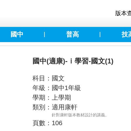
版本
國中
普高
技
國中(適康)-ｉ學習-國文(1)
科目：國文
年級：國中1年級
學期：上學期
類別：適用康軒
針對康軒版本教材設計的講義。
頁數：106