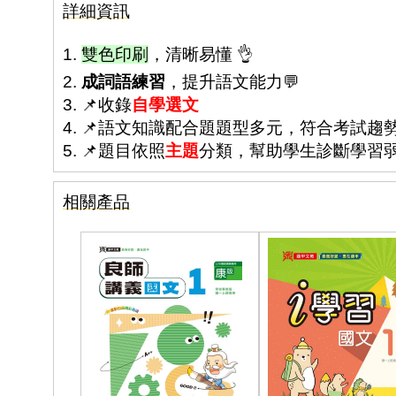
詳細資訊
1.
雙色印刷
，清晰易懂 👌
2.
成詞語練習
，提升語文能力💬
3. 📌收錄
自學選文
4. 📌語文知識配合題題型多元，符合考試趨
5. 📌題目依照
主題
分類，幫助學生診斷學習
相關產品