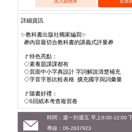
詳細資訊
✨教科書出版社獨家編寫✨
🎁內容最切合教科書的講義式評量🎁
🚩特色亮點：
◇素養題課課都有
◇頁面中小字典設計 字詞解說清楚補充
◇字音字形比較表格 擴充國字與詞彙量
🚩隨書好禮：
◇5回紙本考查複習卷
時間：週一到週五 早上9:00-12:00 下午
專線：06-2637923