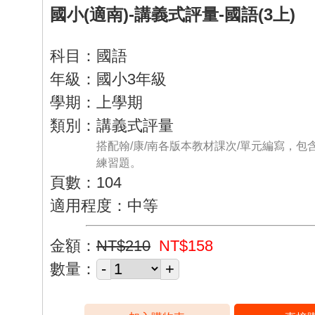
國小(適南)-講義式評量-國語(3上)
科目：國語
年級：國小3年級
學期：上學期
類別：講義式評量
搭配翰/康/南各版本教材課次/單元編寫，包
練習題。
頁數：104
適用程度：中等
金額：
NT$210
NT$158
數量：