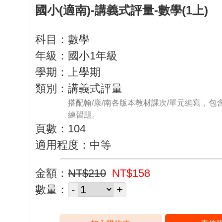
國小(適南)-講義式評量-數學(1上)
科目：數學
年級：國小1年級
學期：上學期
類別：講義式評量
搭配翰/康/南各版本教材課次/單元編寫，包
練習題。
頁數：104
適用程度：中等
金額：
NT$210
NT$158
數量：