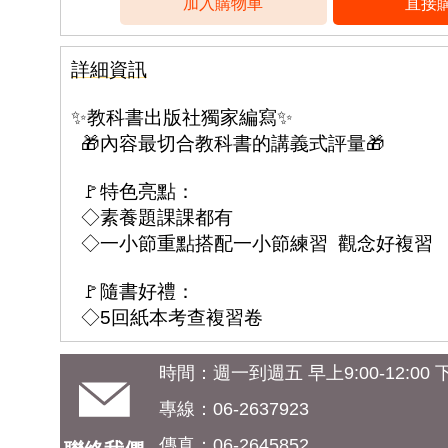
詳細資訊
✨教科書出版社獨家編寫✨
🎁內容最切合教科書的講義式評量🎁
🚩特色亮點：
◇素養題課課都有
◇一小節重點搭配一小節練習 觀念好複習
🚩隨書好禮：
◇5回紙本考查複習卷
時間：週一到週五 早上9:00-12:00 下午
專線：06-2637923
傳真：06-2645852