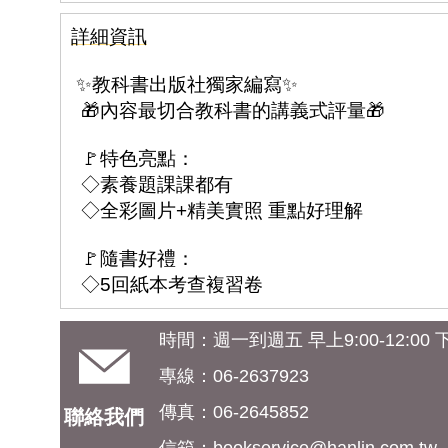
詳細資訊
✨教科書出版社獨家編寫✨
🎁內容最切合教科書的講義式評量🎁
🚩特色亮點：
◇素養題課課都有
◇全彩圖片+精美實照 重點好理解
🚩隨書好禮：
◇5回紙本考查複習卷
時間：週一到週五 早上9:00-12:00 下午
專線：06-2637923
傳真：06-2645852
聯絡我們