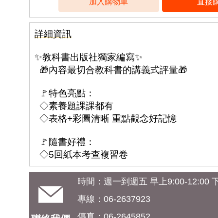
詳細資訊
✨教科書出版社獨家編寫✨
🎁內容最切合教科書的講義式評量🎁
🚩特色亮點：
◇素養題課課都有
◇表格+彩圖清晰 重點觀念好記憶
🚩隨書好禮：
◇5回紙本考查複習卷
時間：週一到週五 早上9:00-12:00 下午
專線：06-2637923
傳真：06-2645852