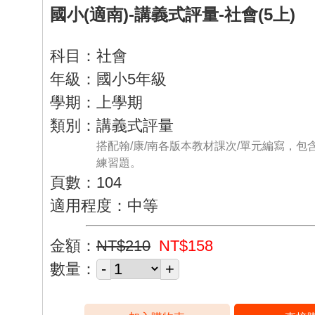
國小(適南)-講義式評量-社會(5上)
科目：社會
年級：國小5年級
學期：上學期
類別：講義式評量
搭配翰/康/南各版本教材課次/單元編寫，包
練習題。
頁數：104
適用程度：中等
金額：
NT$210
NT$158
數量：