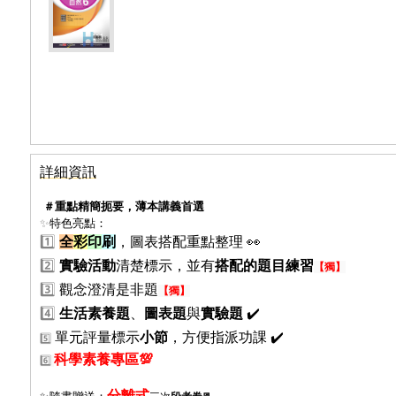
詳細資訊
＃重點精簡扼要，薄本講義首選
✨
特色亮點：
1️⃣
全
彩
印
刷
，圖表搭配重點整理 👀
2️⃣
實驗活動
清楚標示，並有
搭配的題目練習
【獨】
3️⃣
觀念澄清是非題
【獨】
4️⃣
生活素養題
、
圖表題
與
實驗題
✔️
單元評量標示
小節
，方便指派功課 ✔️
5️⃣
科學素養專區
💯
6️⃣
分離式