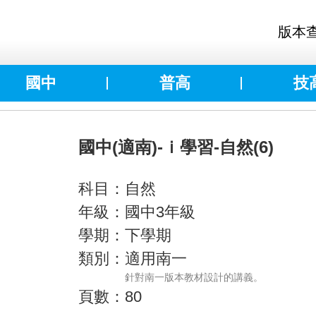
版本
國中
普高
技
國中(適南)-ｉ學習-自然(6)
科目：自然
年級：國中3年級
學期：下學期
類別：適用南一
針對南一版本教材設計的講義。
頁數：80