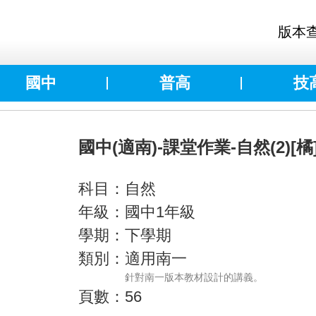
版本
國中
普高
技
國中(適南)-課堂作業-自然(2)[橘
科目：自然
年級：國中1年級
學期：下學期
類別：適用南一
針對南一版本教材設計的講義。
頁數：56