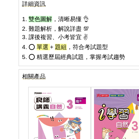
詳細資訊
1.
雙色圖解
，清晰易懂 👌
2. 難題解析，解說詳盡 💯
3. 課後複習、小考皆宜 ✌️
4. ⭕
單選
+
題組
，符合考試題型
5. ⭕ 精選歷屆經典試題，掌握考試趨勢
相關產品