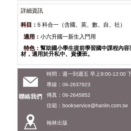
詳細資訊
科目
：
5
科合一（含
國、英、數、自、社）
適用
：
小
六升
國一新生入門用
特色
：
幫助國小學生提前學習國中課程內容
材，適用於升私中、資優班。
時間：週一到週五 早上9:00-12:00 下午
專線：06-2637923
傳真：06-2645852
聯絡我們
信箱：
bookservice@hanlin.com.tw
翰林出版