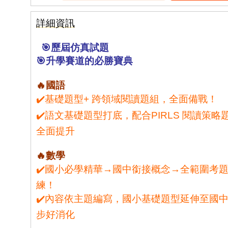
詳細資訊
🎯歷屆仿真試題
🎯升學賽道的必勝寶典
🔥國語
✔️基礎題型+ 跨領域閱讀題組，全面備戰！
✔️語文基礎題型打底，配合PIRLS 閱讀策
全面提升
🔥數學
✔️國小必學精華→國中銜接概念→全範圍考
練！
✔️內容依主題編寫，國小基礎題型延伸至國
步好消化