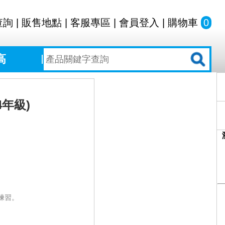
查詢
|
販售地點
|
客服專區
|
會員登入
|
購物車
0
高
年級)
練習。