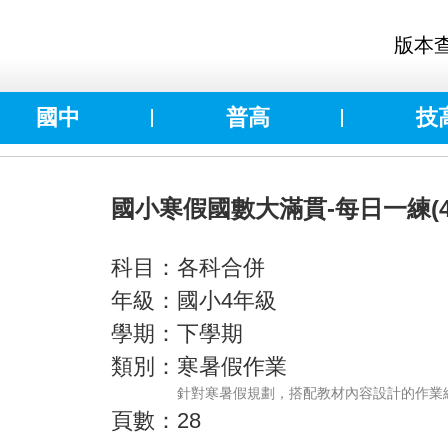
版本
國中
普高
技
國小寒假國數大滿貫-每日一練(4
科目：各科合併
年級：國小4年級
學期：下學期
類別：寒暑假作業
針對寒暑假規劃，搭配教材內容設計的作業
頁數：28