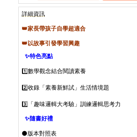
詳細資訊
👑
家長帶孩子自學超適合
👑
以故事引發學習興趣
✨
特色亮點
1️⃣
數學觀念結合閱讀素養
2️⃣
收錄「素養新鮮試」生活情境題
3️⃣
「趣味邏輯大考驗」訓練邏輯思考力
✨
隨書好禮
⚫
版本對照表