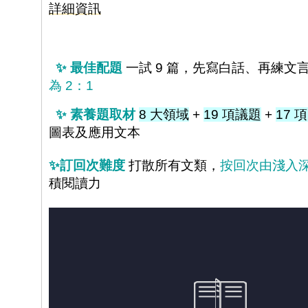
詳細資訊
✨
最佳配題
一試 9 篇，先寫白話、再練文
為 2：1
✨
素養題取材
8 大領域
+
19 項議題
+
17 項
圖表及應用文本
✨
訂回次難度
打散所有文類，
按回次由淺入
積閱讀力