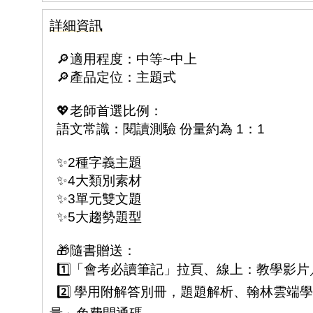
詳細資訊
🔎適用程度：中等~中上
🔎產品定位：主題式
💖老師首選比例：
語文常識：閱讀測驗 份量約為 1：1
✨2種字義主題
✨4大類別素材
✨3單元雙文題
✨5大趨勢題型
🎁隨書贈送：
1️⃣「會考必讀筆記」拉頁、線上：教學影
2️⃣ 學用附解答別冊，題題解析、翰林雲端