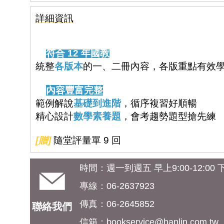
詳細資訊
✨
符合 12 年國教
統整
各版本
的一、二冊內容，各版重點有效
✨
內容豐富完整
範例解說
基礎到進階
，循序複習好順暢
精心設計
數學素養題
，會考趨勢題型搶先練
[贈]
隨堂評量單 9 回
時間：週一到週五 早上9:00-12:00 下午
專線：06-2637923
傳真：06-2645852
聯絡我們
信箱：
bookservice@hanlin.com.tw