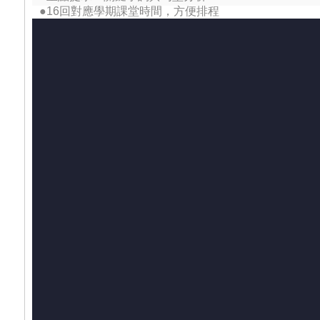
●16回對應學期課堂時間，方便排程
●題本式設計，題目全收錄、不分散
●模擬大考題診斷弱點，加強演練
實力養成來自長期的累積，16週的複習計畫減輕考生準
每回都有可以參考的單字、句型，寫題之前再添安心感!