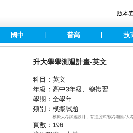
版本
國中
普高
技
升大學學測週計畫-英文
科目：英文
年級：高中3年級、總複習
學期：全學年
類別：模擬試題
模擬大考試題設計，有進度式/模考範圍/大
頁數：196