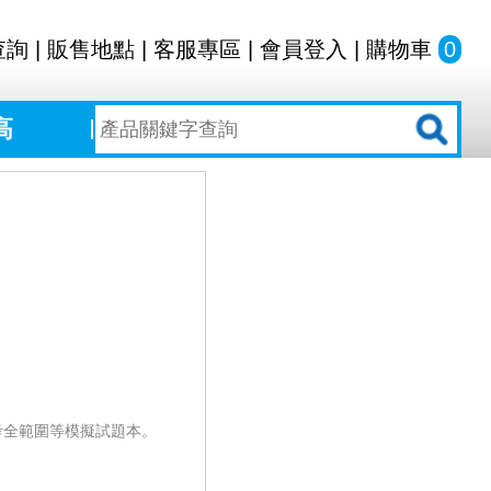
查詢
|
販售地點
|
客服專區
|
會員登入
|
購物車
0
高
考全範圍等模擬試題本。