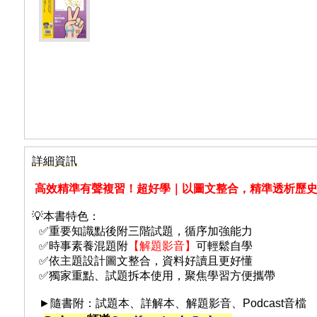
詳細資訊
高效精準有聲複習！超好學｜
以圖文整合，精準透析歷
💡本書特色：
✅重要知識點後附三階試題，循序加強能力
✅時事素養混題附
【解題影音】
可輕鬆自學
✅依主題設計圖文整合，資料好讀且更好懂
✅獨家重點、試題拆本使用，聚焦學習方便攜帶
►隨書附：試題本、詳解本、解題影音、Podcast音檔