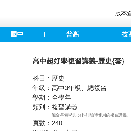
版本
國中
普高
技
高中超好學複習講義-歷史{套}
科目：歷史
年級：高中3年級、總複習
學期：全學年
類別：複習講義
適合準備學測/分科測驗時使用的複習講義。
頁數：240