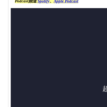
Podcast頻道
Spotify
、
Apple Podcast