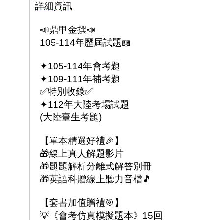
詳細資訊
📣鼎甲金撰📣
105-114年歷屆試題📖
✦105-114年會考題
✦109-111年補考題
✅特別收錄✅
✦112年大陸考場試題
(大陸臺生考題)
【單本精選好禮🎉】
🎁線上真人解題影片
🎁題題解析分離式解答別冊
🎁英語科贈線上聽力音檔🎵
【套書加值贈禮🎯】
💡《會考仿真模擬題本》15回