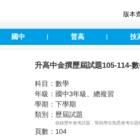
版本
國中
普高
技
升高中金撰歷屆試題105-114-
科目：數學
年級：國中3年級、總複習
學期：下學期
類別：歷屆試題
收錄歷年會考試題，幫助學生熟悉會考出題
頁數：104