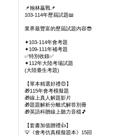
📌翰林贏戰📌
103-114年歷屆試題📖
業界最豐富的歷屆試題內容😎
✦103-114年會考題
✦109-111年補考題
✅特別收錄✅
✦112年大陸考場試題
(大陸臺生考題)
【單本精選好禮😍】
🎁115年會考模擬題
🎁線上真人解題影片
🎁題題解析分離式解答別冊
🎁英語科贈線上聽力音檔🎵
【套書加值贈禮👍】
💡《會考仿真模擬題本》15回