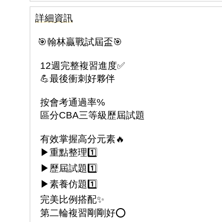
詳細資訊
🎯翰林贏戰試屆盃🎯
12週完整複習進度✅
💪最後衝刺好夥伴
按會考通過率%
區分CBA三等級歷屆試題
有效掌握高分元素🔥
▶︎重點整理1️⃣
▶︎歷屆試題1️⃣
▶︎素養仿題1️⃣
完美比例搭配✨
第二輪複習剛剛好⭕