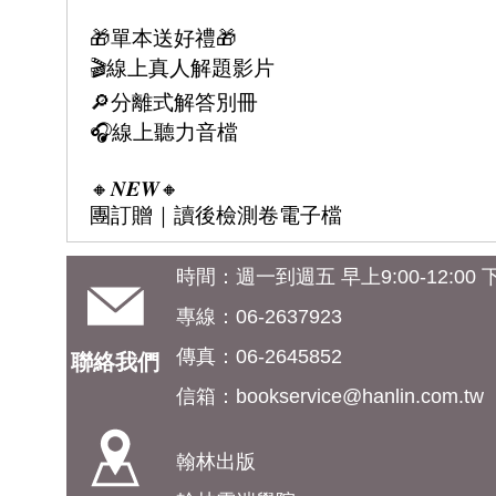
🎁單本送好禮🎁
🎬線上真人解題影片
🔎分離式解答別冊
🎧線上聽力音檔
🔸𝑵𝑬𝑾🔸
團訂贈｜讀後檢測卷電子檔
時間：週一到週五 早上9:00-12:00 下午
專線：06-2637923
傳真：06-2645852
聯絡我們
信箱：
bookservice@hanlin.com.tw
翰林出版