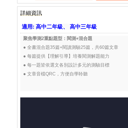
詳細資訊
適用:
高中二年級
、
高中三年級
聚焦學測2重點題型：閱測+混合題
● 全書混合題35篇+閱讀測驗25篇，共60篇文章
● 每篇提供【理解引導】培養閱測解題能力
● 每一題皆依選文各別設計多元的測驗目標
● 文章音檔QRC，方便自學聆聽