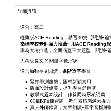
詳細資訊
適合：高二
輕薄版ACE Reading，精選30篇【閱測+
指標學校老師強力推薦~ 用ACE Readin
專為大考打造，全面涵蓋三大題型：閱測+篇
大考級長文 X 關鍵字彙演練
適合加強長文閱讀，進階單字學習！
緊扣學測趨勢，題材新穎實用
版面設計優美，提升學習舒適度
教學式題本設計，作答同時累積詞彙
60篇閱讀練習題，考前累積滿滿素養力
真人外師錄音，文章朗讀+單字音檔練