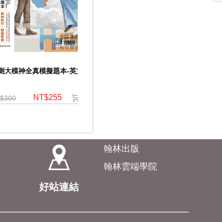
測大模神全真模擬題本-英文
NT$255
$300
翰林出版
翰林雲端學院
好站連結