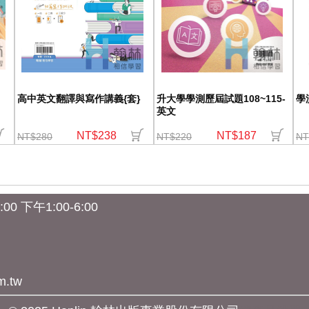
高中英文翻譯與寫作講義{套}
升大學學測歷屆試題108~115-
學
英文
NT$238
NT$187
NT$280
NT$220
NT
0 下午1:00-6:00
m.tw