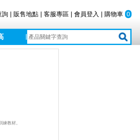
查詢
|
販售地點
|
客服專區
|
會員登入
|
購物車
0
高
訓練教材。