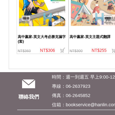
高中贏家-英文大考必勝克漏字
高中贏家-英文主題式翻譯
{套}
NT$306
NT$255
NT$360
NT$300
時間：週一到週五 早上9:00-12:0
專線：06-2637923
傳真：06-2645852
聯絡我們
信箱：
bookservice@hanlin.co