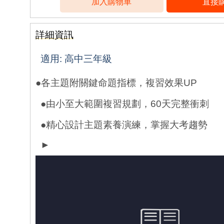
詳細資訊
適用
:
高中三年級
●
各主題附關鍵命題指標，複習效果
UP
●
由小至大範圍複習規劃，
60
天完整衝刺
●
精心設計主題素養演練，掌握大考趨勢
►