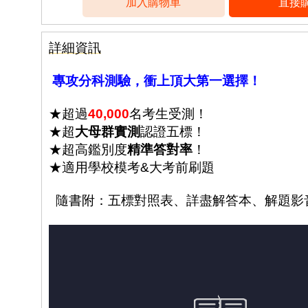
詳細資訊
專攻分科測驗，衝上頂大第一選擇！
★超過
40,000
名考生受測！
★超
大母群實測
認證五標！
★超高鑑別度
精準答對率
！
★適用學校模考&大考前刷題
隨書附：五標對照表、詳盡解答本、解題影